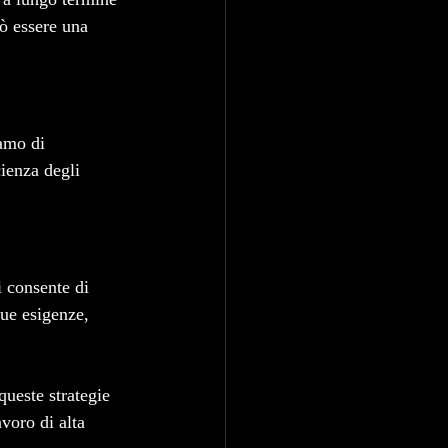
uò essere una 
amo di 
cienza degli 
 consente di 
tue esigenze, 
ueste strategie 
voro di alta 