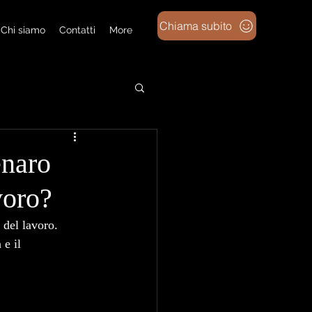
Chiama subito
Chi siamo
Contatti
More
enaro
voro?
 del lavoro. 
 e il 