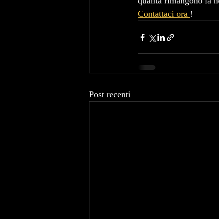
qualità rimangono la no
Contattaci ora 
!
Post recenti