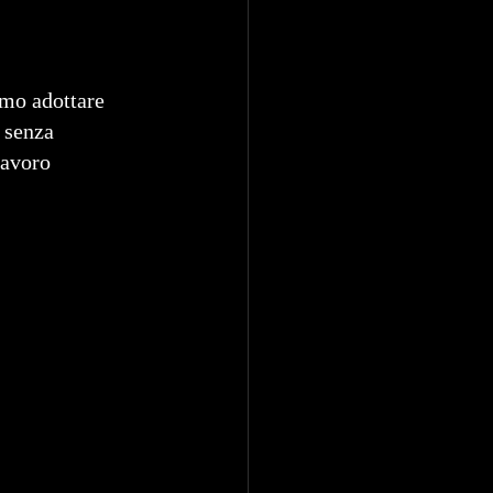
amo adottare 
 senza 
lavoro