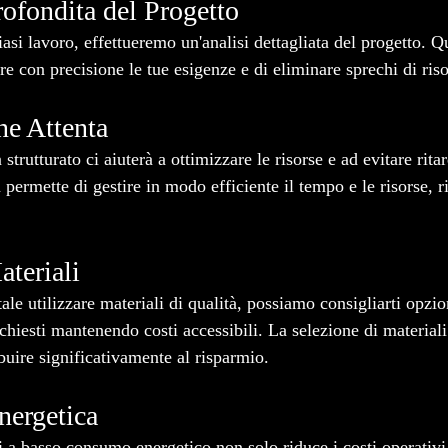
rofondita del Progetto
iasi lavoro, effettueremo un'analisi dettagliata del progetto. Q
re con precisione le tue esigenze e di eliminare sprechi di riso
ne Attenta
strutturato ci aiuterà a ottimizzare le risorse e ad evitare rita
 permette di gestire in modo efficiente il tempo e le risorse, 
ateriali
e utilizzare materiali di qualità, possiamo consigliarti opzio
richiesti mantenendo costi accessibili. La selezione di material
buire significativamente al risparmio.
nergetica
i a basso consumo energetico non solo riduce i costi operativi