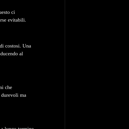
uesto ci 
rse evitabili.
rdi costosi. Una 
riducendo al 
ni che 
i durevoli ma 
 a lungo termine 