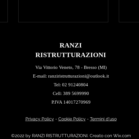
RANZI
RISTRUTTURAZIONI
Via Vittorio Veneto, 78 - Bresso (MI)
E-mail:
ranziristrutturazioni@outlook.it
Tecniche di Risparmio
Case 
Tel: 02 91240804
Energetico per la tua Casa
Ristr
Cell: 389 5699990
P.IVA 14017270969
Privacy Policy
-
Cookie Policy
-
Termini d'uso
©2022 by RANZI RISTRUTTURAZIONI. Creato con Wix.com